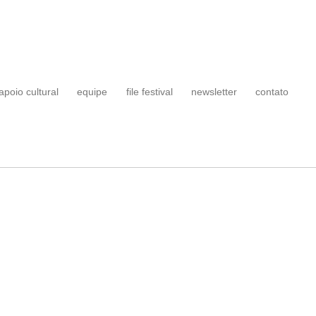
apoio cultural
equipe
file festival
newsletter
contato