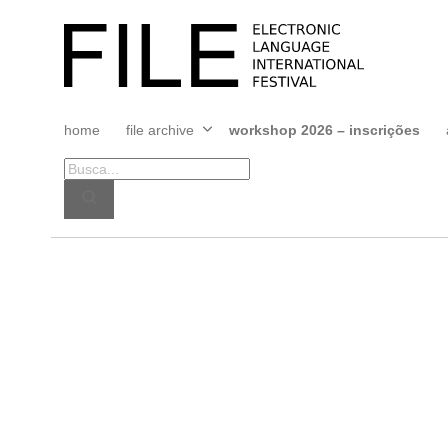
Pular
para
FILE
o
FESTIVAL
conteúdo
home
file archive
workshop 2026 – inscrições
Abrir
menu