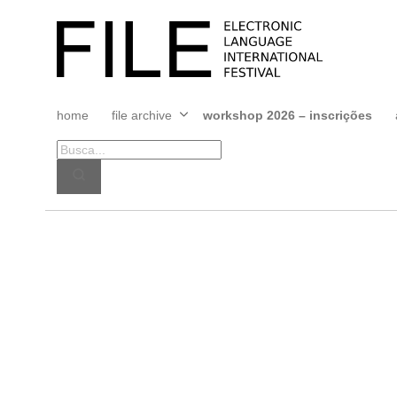
Pular
para
FILE
o
FESTIVAL
conteúdo
home
file archive
workshop 2026 – inscrições
Abrir
menu