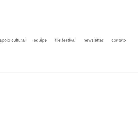
apoio cultural
equipe
file festival
newsletter
contato