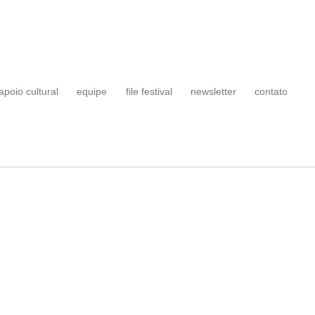
apoio cultural
equipe
file festival
newsletter
contato