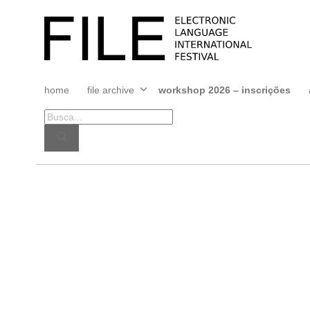
Pular
para
FILE
o
FESTIVAL
conteúdo
home
file archive
workshop 2026 – inscrições
Abrir
menu