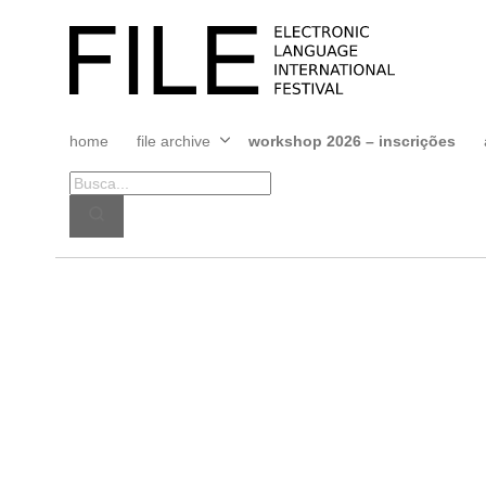
Pular
para
FILE
o
FESTIVAL
conteúdo
home
file archive
workshop 2026 – inscrições
Abrir
menu