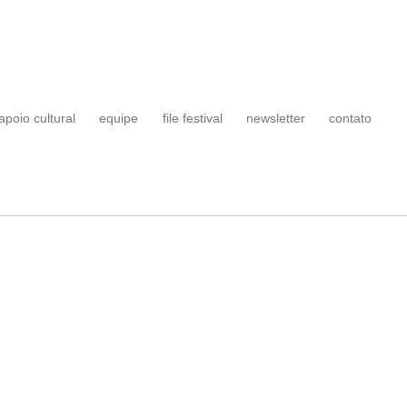
apoio cultural
equipe
file festival
newsletter
contato