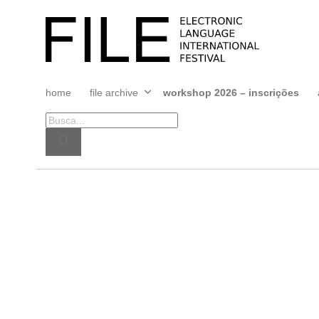
Pular
para
FILE
o
FESTIVAL
conteúdo
home
file archive
workshop 2026 – inscrições
Abrir
menu