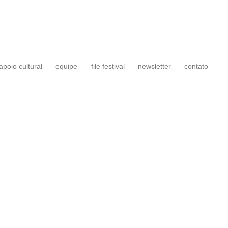
apoio cultural
equipe
file festival
newsletter
contato