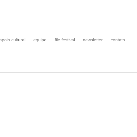
apoio cultural
equipe
file festival
newsletter
contato