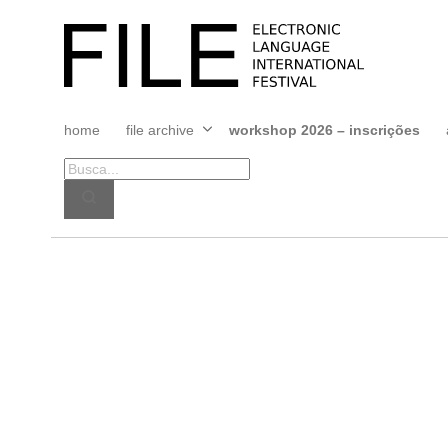
Pular
para
FILE
o
FESTIVAL
conteúdo
home
file archive
workshop 2026 – inscrições
Abrir
menu