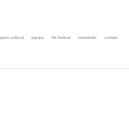
apoio cultural
equipe
file festival
newsletter
contato