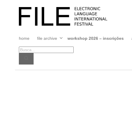
Pular
para
FILE
o
FESTIVAL
conteúdo
home
file archive
workshop 2026 – inscrições
Abrir
menu