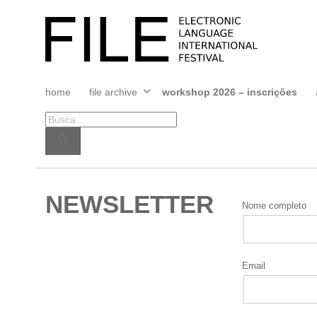
Pular
para
FILE
o
FESTIVAL
conteúdo
home
file archive
workshop 2026 – inscrições
Abrir
menu
NEWSLETTER
Nome completo
Email