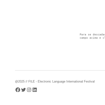
Para se descada
campo acima e c
@2025 // FILE - Electronic Language International Festival
Facebook
Twitter
Instagram
LinkedIn