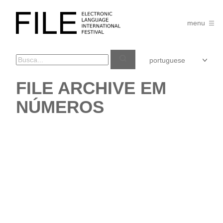
Pular
para
FILE
o
menu
FESTIVAL
conteúdo
FILE ARCHIVE EM
NÚMEROS