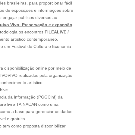
 brasileiras, para proporcionar fácil
stros de exposições e informações sobre
o engajar públicos diversos ao
uivo Vivo
: Preservação e expansão
etodologia os encontros
FILEALIVE /
mento artístico contemporâneo.
e um Festival de Cultura e Economia
a disponibilização online por meio de
UIVOVIVO realizados pela organização
conhecimento artístico
hive.
ncia da Informação (PGGCinf) da
tware livre TAINACAN como uma
ido como a base para gerenciar os dados
l e gratuita.
o tem como proposta disponibilizar