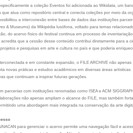
especificamente a coleção Eventos foi adicionada ao Wikidata, um banc
 que atua como repositório central e conecta coleções por meio da o
ibilitou a interconexão entre bases de dados das instituições parcei
hives & Museums) da Wikipédia lusófona, voltado para temas relacionado
ção, do acervo físico do festival continua em processo de inventariaçã
LE acredita que a cessão desse conteúdo contribui diretamente para a c
projetos e pesquisas em arte e cultura no país e que poderia enriquece
nterconectada e em constante expansão, o FILE ARCHIVE não apenas p
ta novas práticas e estudos acadêmicos em diversas áreas artísticas.
ivas que continuam a inspirar futuras gerações.
em parcerias com instituições renomadas como ISEA e ACM SIGGRAPH
 colaborações não apenas ampliam o alcance do FILE, mas também fort
 permitindo uma abordagem mais integrada na conservação da arte digit
cesso
TAINACAN para gerenciar o acervo permite uma navegação fácil e aces