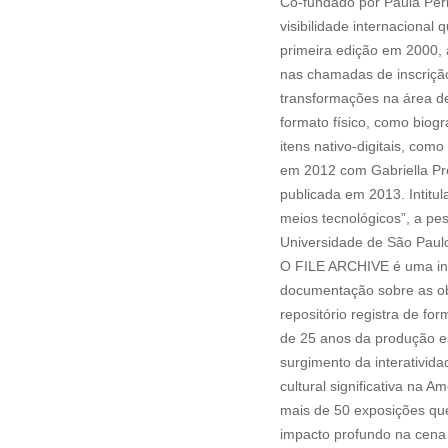
Co-fundado por Paula Peri
visibilidade internacional 
primeira edição em 2000, 
nas chamadas de inscrição
transformações na área de
formato físico, como biog
itens nativo-digitais, com
em 2012 com Gabriella Pre
publicada em 2013. Intit
meios tecnológicos”, a pe
Universidade de São Paul
O FILE ARCHIVE é uma inic
documentação sobre as obra
repositório registra de 
de 25 anos da produção es
surgimento da interativid
cultural significativa na A
mais de 50 exposições que
impacto profundo na cena 