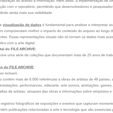
cratização do acesso à informação. Além disso, a implementação de u
teração com o repositório, permitindo que desenvolvedores e pesquisad
indo ainda mais sua visibilidade.
de
visualização de dados
é fundamental para analisar e interpretar as
ers compreendam melhor o impacto do conteúdo do arquivo ao longo do
pantes. Essas representações visuais não só tornam os dados mais ac
co com a arte digital.
tal do FILE ARCHIVE:
reúne uma série de coleções que documentam mais de 25 anos de trabal
es do FILE ARCHIVE
rvo incluem:
vo contém mais de 8.000 referências a obras de artistas de 48 países,
instalações, performances, videoarte, arte sonora, animações, games, w
grafias de artistas, sinopses das obras e informações sobre simpósios 
 registros fotográficos de exposições e eventos que capturam momentos s
ntém publicações relacionadas à arte e tecnologia que são essenciais