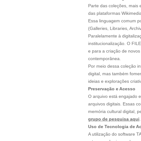
Parte das coleções, mais 
das plataformas Wikimedia
Essa linguagem comum poss
(Galleries, Libraries, Arc
Paralelamente à digitaliza
institucionalização. O FI
e para a criação de novos 
contemporânea.
Por meio dessa coleção i
digital, mas também fomen
ideias e explorações criat
Preservação e Acesso
O arquivo está engajado 
arquivos digitais. Essas
memória cultural digital,
grupo de pesquisa aqui
.
Uso de Tecnologia de A
A utilização do software 