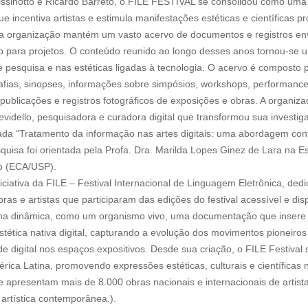
ssinotto e Ricardo Barreto, o FILE FESTIVAL se consolidou como uma pl
que incentiva artistas e estimula manifestações estéticas e científicas p
a organização mantém um vasto acervo de documentos e registros envi
 para projetos. O conteúdo reunido ao longo desses anos tornou-se u
 pesquisa e nas estéticas ligadas à tecnologia. O acervo é composto p
rafias, sinopses, informações sobre simpósios, workshops, performance
o publicações e registros fotográficos de exposições e obras. A organiza
vidello, pesquisadora e curadora digital que transformou sua invest
ulada “Tratamento da informação nas artes digitais: uma abordagem 
squisa foi orientada pela Profa. Dra. Marilda Lopes Ginez de Lara na 
o (ECA/USP).
iativa da FILE – Festival Internacional de Linguagem Eletrônica, dedi
s e artistas que participaram das edições do festival acessível e disp
forma dinâmica, como um organismo vivo, uma documentação que inser
tética nativa digital, capturando a evolução dos movimentos pioneiros
ade digital nos espaços expositivos. Desde sua criação, o FILE Festiv
mérica Latina, promovendo expressões estéticas, culturais e científicas 
 apresentam mais de 8.000 obras nacionais e internacionais de artist
artística contemporânea.).