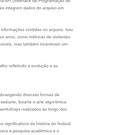
ma API (Interface de Programação de
ores integrem dados do arquivo em
 informações contidas no arquivo. Isso
s anos, como métricas de visitantes
essíveis, mas também incentivam um
ho refletindo a evolução e as
 abrangendo diversas formas de
ebarte, bioarte e arte algorítmica.
e workshops realizados ao longo dos
ignificativos da história do festival.
 para a pesquisa acadêmica e o