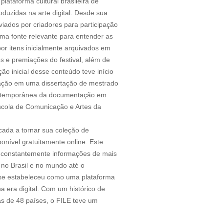
ataforma cultural brasileira de
roduzidas na arte digital. Desde sua
ados por criadores para participação
ma fonte relevante para entender as
or itens inicialmente arquivados em
s e premiações do festival, além de
ção inicial desse conteúdo teve início
igação em uma dissertação de mestrado
contemporânea da documentação em
Escola de Comunicação e Artes da
cada a tornar sua coleção de
onível gratuitamente online. Este
e constantemente informações de mais
 no Brasil e no mundo até o
al se estabeleceu como uma plataforma
na era digital. Com um histórico de
as de 48 países, o FILE teve um