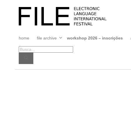
Pular
para
FILE
o
FESTIVAL
conteúdo
home
file archive
workshop 2026 – inscrições
Abrir
menu