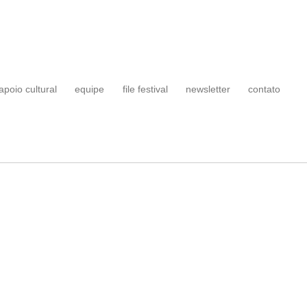
apoio cultural
equipe
file festival
newsletter
contato