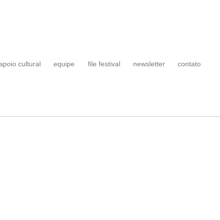
apoio cultural
equipe
file festival
newsletter
contato