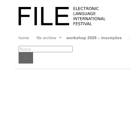
Pular
para
FILE
o
FESTIVAL
conteúdo
home
file archive
workshop 2026 – inscrições
Abrir
menu