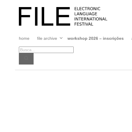
Pular
para
FILE
o
FESTIVAL
conteúdo
home
file archive
workshop 2026 – inscrições
Abrir
menu