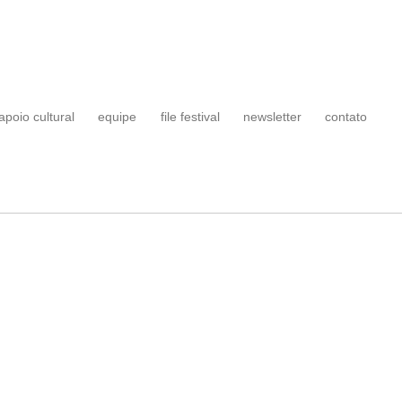
apoio cultural
equipe
file festival
newsletter
contato