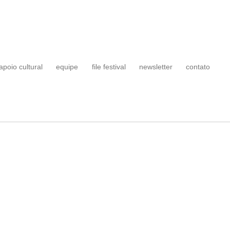
apoio cultural
equipe
file festival
newsletter
contato