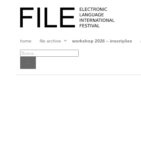
Pular
para
FILE
o
FESTIVAL
conteúdo
home
file archive
workshop 2026 – inscrições
Abrir
menu