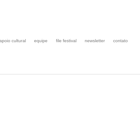
apoio cultural
equipe
file festival
newsletter
contato