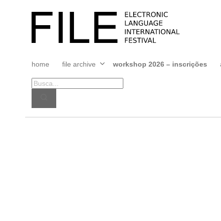
Pular
para
FILE
o
FESTIVAL
conteúdo
home
file archive
workshop 2026 – inscrições
Abrir
menu