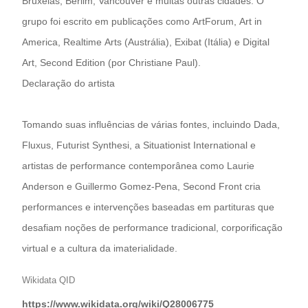
Bruxelas, Berlim, Vancouver e muitas outras cidades. O
grupo foi escrito em publicações como ArtForum, Art in
America, Realtime Arts (Austrália), Exibat (Itália) e Digital
Art, Second Edition (por Christiane Paul).
Declaração do artista
Tomando suas influências de várias fontes, incluindo Dada,
Fluxus, Futurist Synthesi, a Situationist International e
artistas de performance contemporânea como Laurie
Anderson e Guillermo Gomez-Pena, Second Front cria
performances e intervenções baseadas em partituras que
desafiam noções de performance tradicional, corporificação
virtual e a cultura da imaterialidade.
Wikidata QID
https://www.wikidata.org/wiki/Q28006775