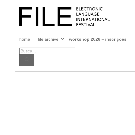
Pular
para
FILE
o
FESTIVAL
conteúdo
home
file archive
workshop 2026 – inscrições
Abrir
menu