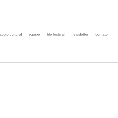
apoio cultural
equipe
file festival
newsletter
contato