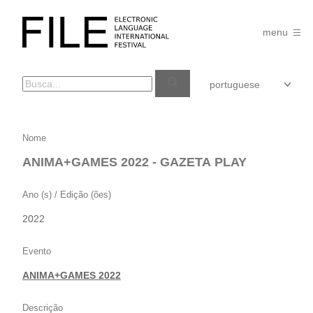
Pular
para
FILE
o
menu
FESTIVAL
conteúdo
ANIMA+GAMES
Nome
2022
ANIMA+GAMES 2022 - GAZETA PLAY
–
GAZETA
Ano (s) / Edição (ões)
PLAY
2022
Evento
ANIMA+GAMES 2022
Descrição