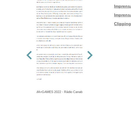
|
Imprens
|
Imprens
|
Clippin
ANIMA+GAMES 2022 - Rádio Canabrava