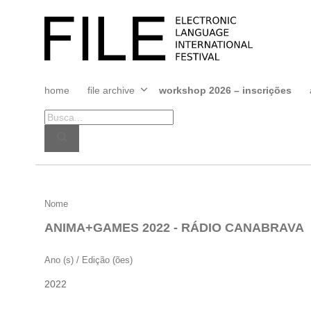
Pular
para
FILE
o
FESTIVAL
conteúdo
home
file archive
workshop 2026 – inscrições
Abrir
menu
ANIMA+GAMES
Nome
2022
ANIMA+GAMES 2022 - RÁDIO CANABRAVA
–
RÁDIO
Ano (s) / Edição (ões)
CANABRAVA
2022