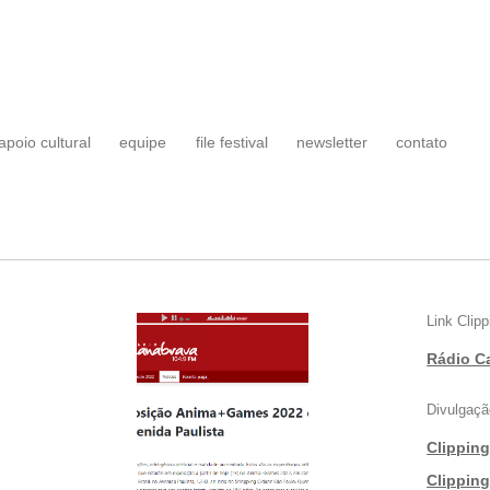
apoio cultural
equipe
file festival
newsletter
contato
Link Clipp
Rádio C
Divulgaçã
Clippin
|
Clippin