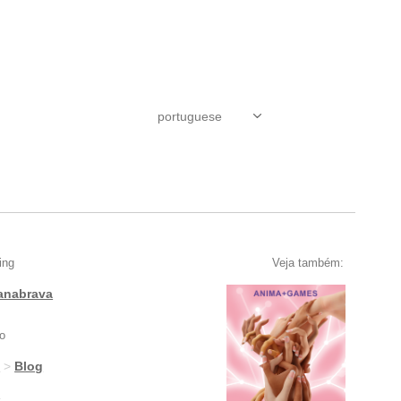
ing
Veja também:
anabrava
o
g
>
Blog
g