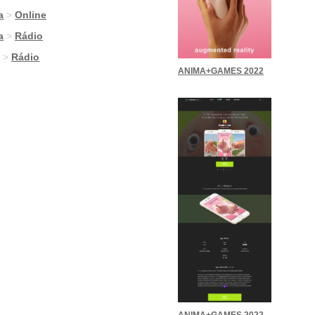
a
>
Online
a
>
Rádio
g
>
Rádio
ANIMA+GAMES 2022
ANIMA+GAMES 2022 –