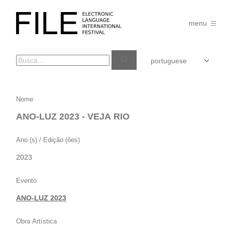
Pular
para
FILE
o
menu
FESTIVAL
conteúdo
ANO-
Nome
LUZ
ANO-LUZ 2023 - VEJA RIO
2023
–
Ano (s) / Edição (ões)
VEJA
2023
RIO
Evento
ANO-LUZ 2023
Obra Artística