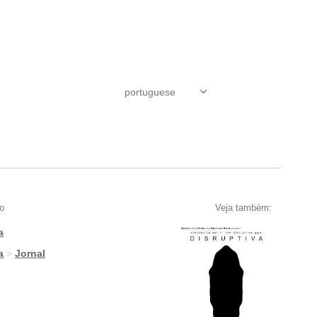
o
Veja também:
a
a
>
Jornal