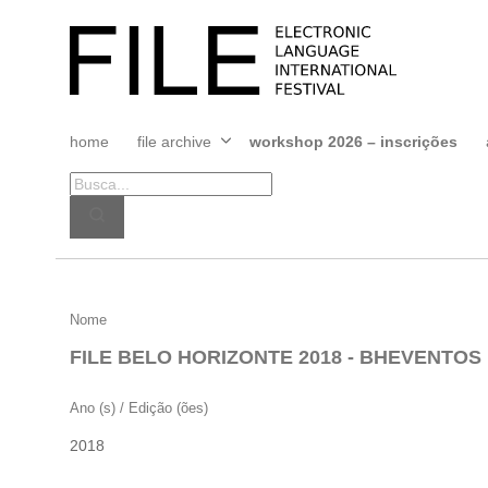
Pular
para
FILE
o
FESTIVAL
conteúdo
home
file archive
workshop 2026 – inscrições
Abrir
menu
FILE
Nome
BELO
FILE BELO HORIZONTE 2018 - BHEVENTOS
HORIZONTE
2018
Ano (s) / Edição (ões)
–
2018
BHEVENTOS