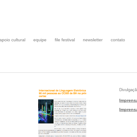
apoio cultural
equipe
file festival
newsletter
contato
Divulgaçã
Imprens
|
Imprens