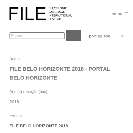
Pular
para
FILE
o
menu
FESTIVAL
conteúdo
FILE
Nome
BELO
FILE BELO HORIZONTE 2018 - PORTAL
HORIZONTE
BELO HORIZONTE
2018
–
Ano (s) / Edição (ões)
PORTAL
2018
BELO
HORIZONTE
Evento
FILE BELO HORIZONTE 2018