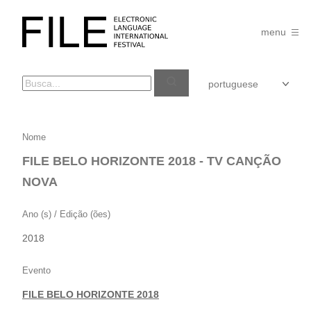
Pular
para
FILE
o
menu
FESTIVAL
conteúdo
FILE
Nome
BELO
FILE BELO HORIZONTE 2018 - TV CANÇÃO
HORIZONTE
NOVA
2018
–
Ano (s) / Edição (ões)
TV
2018
CANÇÃO
NOVA
Evento
FILE BELO HORIZONTE 2018