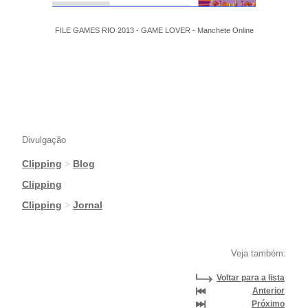
FILE GAMES RIO 2013 - GAME LOVER - Manchete Online
Divulgação
Clipping
>
Blog
|
Clipping
|
Clipping
>
Jornal
Veja também:
Voltar para a lista
Anterior
Próximo