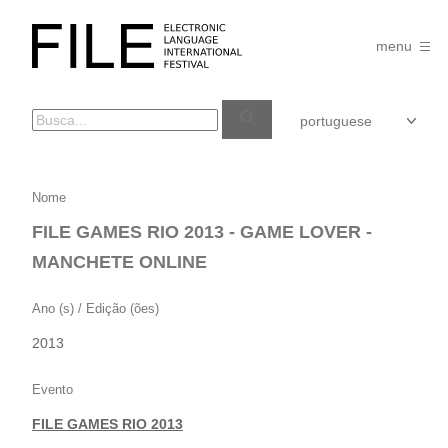
Pular
para
FILE
o
menu
FESTIVAL
conteúdo
FILE
Nome
GAMES
FILE GAMES RIO 2013 - GAME LOVER -
RIO
MANCHETE ONLINE
2013
–
Ano (s) / Edição (ões)
GAME
2013
LOVER
–
Evento
MANCHETE
FILE GAMES RIO 2013
ONLINE