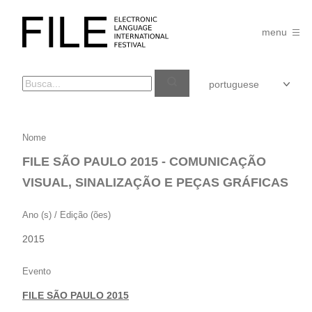
Pular
para
FILE
o
menu
FESTIVAL
conteúdo
FILE
Nome
SÃO
FILE SÃO PAULO 2015 - COMUNICAÇÃO
PAULO
VISUAL, SINALIZAÇÃO E PEÇAS GRÁFICAS
2015
–
Ano (s) / Edição (ões)
COMUNICAÇÃO
2015
VISUAL,
SINALIZAÇÃO
Evento
E
FILE SÃO PAULO 2015
PEÇAS