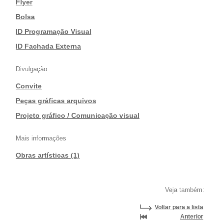
|
Flyer
|
Bolsa
|
ID Programação Visual
|
ID Fachada Externa
Divulgação
Convite
|
Peças gráficas arquivos
|
Projeto gráfico / Comunicação visual
Mais informações
Obras artísticas (1)
Veja também:
Voltar para a lista
Anterior