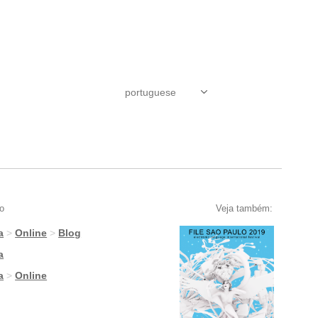
o
Veja também:
a
>
Online
>
Blog
a
a
>
Online