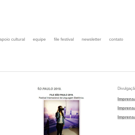
apoio cultural
equipe
file festival
newsletter
contato
Divulgaçã
Imprens
|
Imprens
|
Imprens