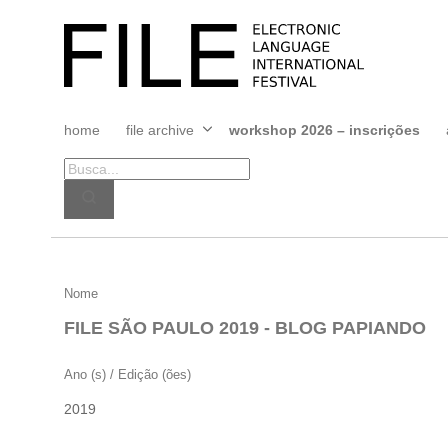
Pular
para
FILE
o
FESTIVAL
conteúdo
home
file archive
workshop 2026 – inscrições
Abrir
menu
FILE
Nome
SÃO
FILE SÃO PAULO 2019 - BLOG PAPIANDO
PAULO
2019
Ano (s) / Edição (ões)
–
2019
BLOG