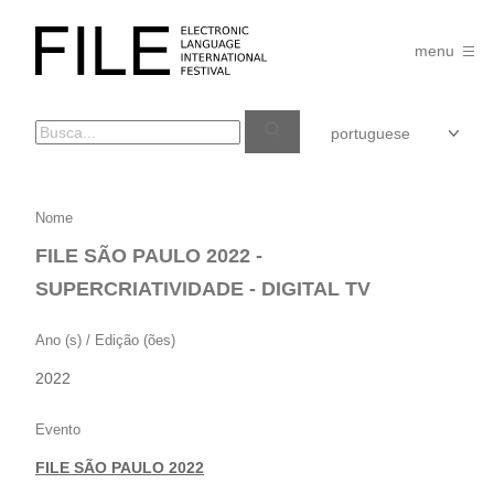
Pular
para
FILE
o
menu
FESTIVAL
conteúdo
FILE
Nome
SÃO
FILE SÃO PAULO 2022 -
PAULO
SUPERCRIATIVIDADE - DIGITAL TV
2022
–
Ano (s) / Edição (ões)
SUPERCRIATIVIDADE
2022
–
DIGITAL
Evento
TV
FILE SÃO PAULO 2022