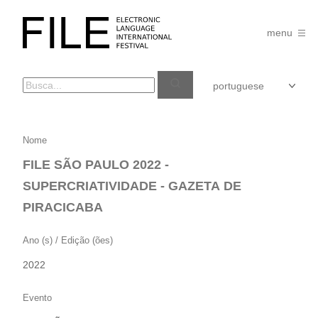
Pular
para
FILE
o
menu
FESTIVAL
conteúdo
FILE
Nome
SÃO
FILE SÃO PAULO 2022 -
PAULO
SUPERCRIATIVIDADE - GAZETA DE
2022
PIRACICABA
–
SUPERCRIATIVIDADE
Ano (s) / Edição (ões)
–
2022
GAZETA
DE
Evento
PIRACICABA