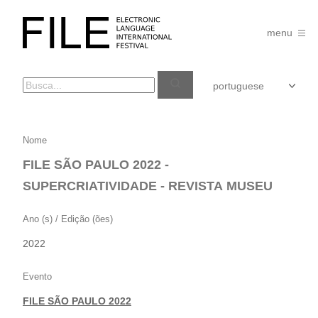
Pular
para
FILE
o
menu
FESTIVAL
conteúdo
FILE
Nome
SÃO
FILE SÃO PAULO 2022 -
PAULO
SUPERCRIATIVIDADE - REVISTA MUSEU
2022
–
Ano (s) / Edição (ões)
SUPERCRIATIVIDADE
2022
–
REVISTA
Evento
MUSEU
FILE SÃO PAULO 2022