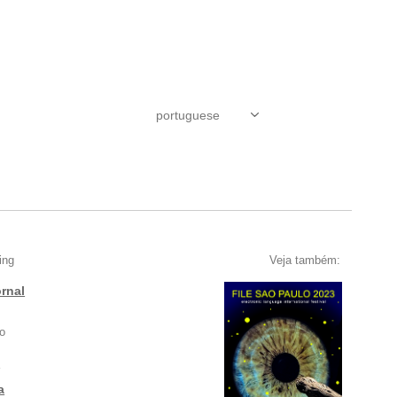
ing
Veja também:
rnal
o
g
a