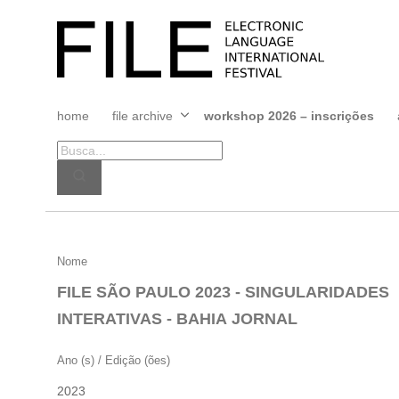
Pular
para
FILE
o
FESTIVAL
conteúdo
home
file archive
workshop 2026 – inscrições
Abrir
menu
FILE
Nome
SÃO
FILE SÃO PAULO 2023 - SINGULARIDADES
PAULO
INTERATIVAS - BAHIA JORNAL
2023
–
Ano (s) / Edição (ões)
SINGULARIDADES
2023