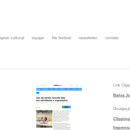
apoio cultural
equipe
file festival
newsletter
contato
Link Clipp
Bahia Jo
Divulgaçã
Clippin
|
Imprens