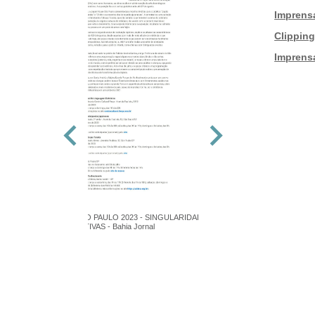
|
Imprens
|
Clippin
|
Imprens
FILE SÃO PAULO 2023 - SINGULARIDADES
INTERATIVAS - Bahia Jornal