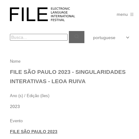
Pular
para
FILE
o
menu
FESTIVAL
conteúdo
FILE
Nome
SÃO
FILE SÃO PAULO 2023 - SINGULARIDADES
PAULO
INTERATIVAS - LEOA RUIVA
2023
–
Ano (s) / Edição (ões)
SINGULARIDADES
2023
INTERATIVAS
–
Evento
LEOA
FILE SÃO PAULO 2023
RUIVA