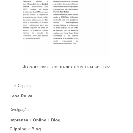
FILE SÃO PAULO 2023 - SINGULARIDADES INTERATIVAS - Leoa Ruiva
Link Clipping
Leoa Ruiva
Divulgação
Imprensa
>
Online
>
Blog
|
Clipping
>
Blog