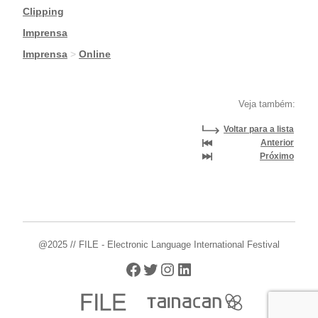
|
Clipping
|
Imprensa
|
Imprensa
>
Online
Veja também:
Voltar para a lista
Anterior
Próximo
@2025 // FILE - Electronic Language International Festival
Facebook
Twitter
Instagram
LinkedIn