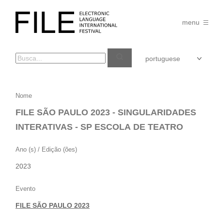
Pular
para
FILE
o
menu
FESTIVAL
conteúdo
FILE
Nome
SÃO
FILE SÃO PAULO 2023 - SINGULARIDADES
PAULO
INTERATIVAS - SP ESCOLA DE TEATRO
2023
–
Ano (s) / Edição (ões)
SINGULARIDADES
2023
INTERATIVAS
–
Evento
SP
FILE SÃO PAULO 2023
ESCOLA