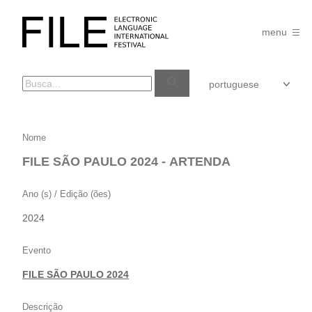
Pular
para
FILE
o
menu
FESTIVAL
conteúdo
FILE
Nome
SÃO
FILE SÃO PAULO 2024 - ARTENDA
PAULO
2024
Ano (s) / Edição (ões)
–
2024
ARTENDA
Evento
FILE SÃO PAULO 2024
Descrição