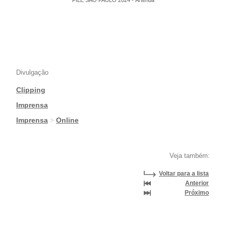
Divulgação
Clipping
|
Imprensa
|
Imprensa
>
Online
Veja também:
Voltar para a lista
Anterior
Próximo