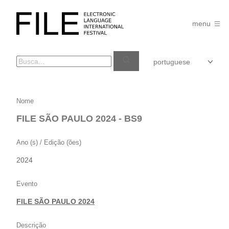
Pular
para
FILE
o
menu
FESTIVAL
conteúdo
FILE
Nome
SÃO
FILE SÃO PAULO 2024 - BS9
PAULO
2024
Ano (s) / Edição (ões)
–
2024
BS9
Evento
FILE SÃO PAULO 2024
Descrição