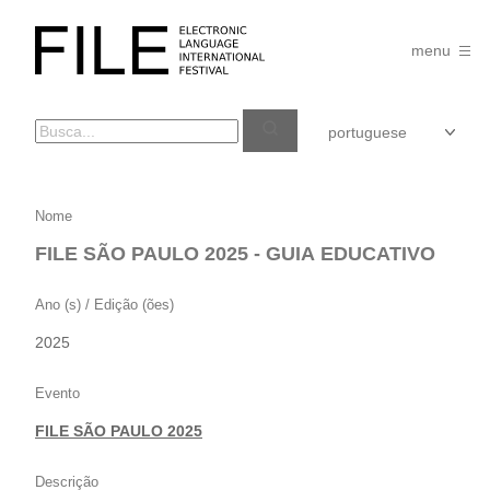
Pular
para
FILE
o
menu
FESTIVAL
conteúdo
FILE
Nome
SÃO
FILE SÃO PAULO 2025 - GUIA EDUCATIVO
PAULO
2025
Ano (s) / Edição (ões)
–
2025
GUIA
EDUCATIVO
Evento
FILE SÃO PAULO 2025
Descrição