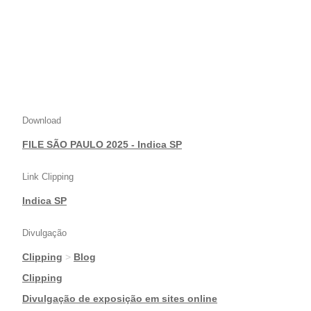
Download
FILE SÃO PAULO 2025 - Indica SP
Link Clipping
Indica SP
Divulgação
Clipping
>
Blog
|
Clipping
|
Divulgação de exposição em sites online