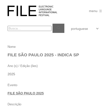
Pular
para
FILE
o
menu
FESTIVAL
conteúdo
FILE
Nome
SÃO
FILE SÃO PAULO 2025 - INDICA SP
PAULO
2025
Ano (s) / Edição (ões)
–
2025
INDICA
SP
Evento
FILE SÃO PAULO 2025
Descrição