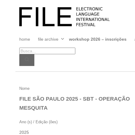
Pular
para
FILE
o
FESTIVAL
conteúdo
home
file archive
workshop 2026 – inscrições
Abrir
menu
FILE
Nome
SÃO
FILE SÃO PAULO 2025 - SBT - OPERAÇÃO
PAULO
MESQUITA
2025
–
Ano (s) / Edição (ões)
SBT
2025