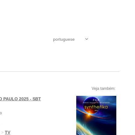
Veja também:
O PAULO 2025 - SBT
o
g
g
>
TV