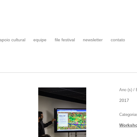
apoio cultural
equipe
file festival
newsletter
contato
Ano (s) / 
2017
Categoria
Worksh