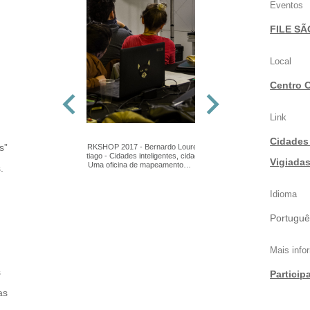
Eventos
FILE SÃ
Local
Centro C
Link
Cidades 
s”
FILE WORKSHOP 2017 - Bernardo Loureiro &
Leila Santiago - Cidades inteligentes, cidades
Vigiada
vigiadas: Uma oficina de mapeamento
.
experimental
Idioma
Portuguê
Mais inf
s
Particip
as