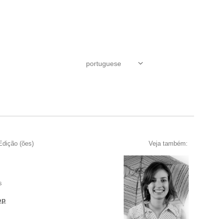
Edição (ões)
Veja também:
s
op