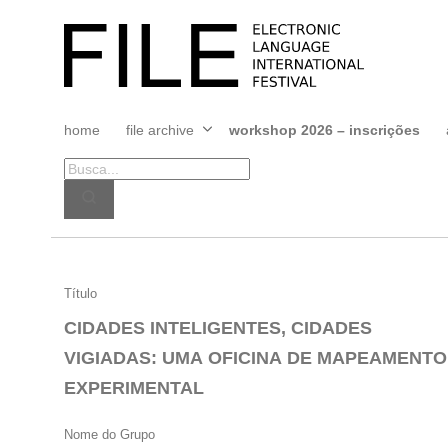
Pular
para
FILE
o
FESTIVAL
conteúdo
home
file archive
workshop 2026 – inscrições
Abrir
menu
CIDADES
Título
INTELIGENTES,
CIDADES INTELIGENTES, CIDADES
CIDADES
VIGIADAS: UMA OFICINA DE MAPEAMENTO
VIGIADAS:
EXPERIMENTAL
UMA
OFICINA
Nome do Grupo