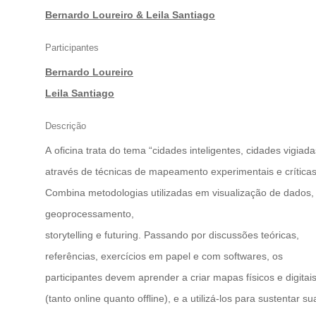
DE
Bernardo Loureiro & Leila Santiago
MAPEAMENTO
EXPERIMENTAL
Participantes
Bernardo Loureiro
|
Leila Santiago
Descrição
A oficina trata do tema “cidades inteligentes, cidades vigiada
através de técnicas de mapeamento experimentais e críticas
Combina metodologias utilizadas em visualização de dados,
geoprocessamento,
storytelling e futuring. Passando por discussões teóricas,
referências, exercícios em papel e com softwares, os
participantes devem aprender a criar mapas físicos e digitai
(tanto online quanto offline), e a utilizá-los para sustentar su