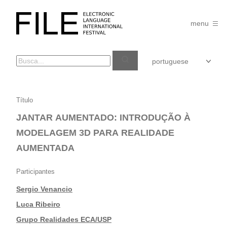
Pular
para
FILE
o
menu
FESTIVAL
conteúdo
JANTAR
Título
AUMENTADO:
JANTAR AUMENTADO: INTRODUÇÃO À
INTRODUÇÃO
MODELAGEM 3D PARA REALIDADE
À
AUMENTADA
MODELAGEM
3D
Participantes
PARA
Sergio Venancio
REALIDADE
|
Luca Ribeiro
AUMENTADA
|
Grupo Realidades ECA/USP