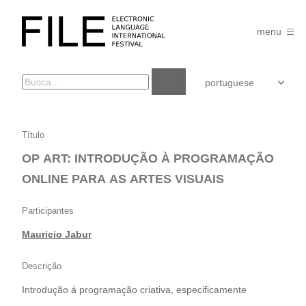
Pular
para
FILE
o
menu
FESTIVAL
conteúdo
OP
Título
ART:
OP ART: INTRODUÇÃO À PROGRAMAÇÃO
INTRODUÇÃO
ONLINE PARA AS ARTES VISUAIS
À
PROGRAMAÇÃO
Participantes
ONLINE
Mauricio Jabur
PARA
AS
Descrição
ARTES
Introdução á programação criativa, especificamente
VISUAIS