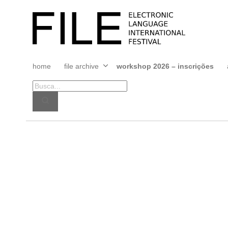
Pular
para
FILE
o
FESTIVAL
conteúdo
home
file archive
workshop 2026 – inscrições
Abrir
menu