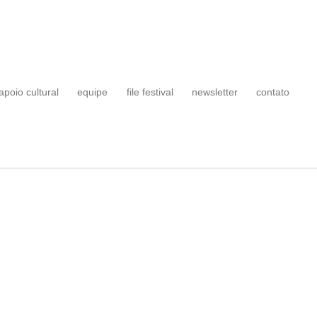
apoio cultural
equipe
file festival
newsletter
contato