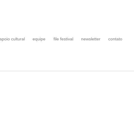
apoio cultural
equipe
file festival
newsletter
contato