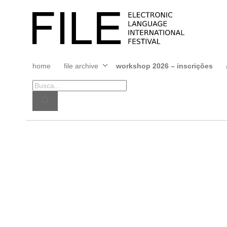
Pular
para
FILE
o
FESTIVAL
conteúdo
home
file archive
workshop 2026 – inscrições
Abrir
menu