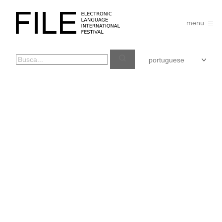
Pular
para
FILE
o
menu
FESTIVAL
conteúdo