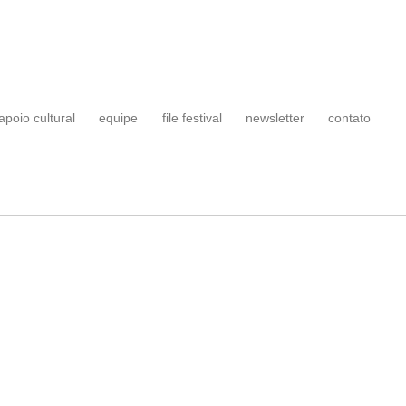
apoio cultural
equipe
file festival
newsletter
contato