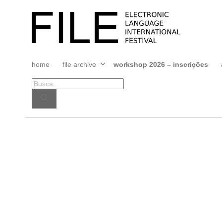
Pular
para
FILE
o
FESTIVAL
conteúdo
home
file archive
workshop 2026 – inscrições
Abrir
menu