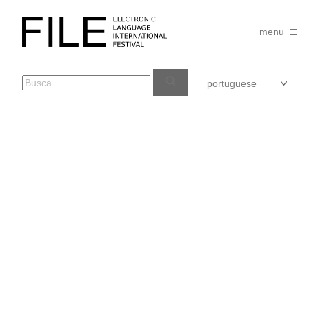
Pular
para
FILE
o
menu
FESTIVAL
conteúdo