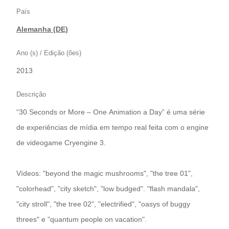
País
Alemanha (DE)
Ano (s) / Edição (ões)
2013
Descrição
“30 Seconds or More – One Animation a Day” é uma série
de experiências de mídia em tempo real feita com o engine
de videogame Cryengine 3.
Vídeos: "beyond the magic mushrooms", "the tree 01",
"colorhead", "city sketch", "low budged". "flash mandala",
"city stroll", "the tree 02", "electrified", "oasys of buggy
threes" e "quantum people on vacation".