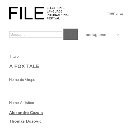
Pular
para
FILE
o
menu
FESTIVAL
conteúdo
A
Título
FOX
A FOX TALE
TALE
Nome do Grupo
-
Nome Artístico
Alexandre Cazals
|
Thomas Bozovic