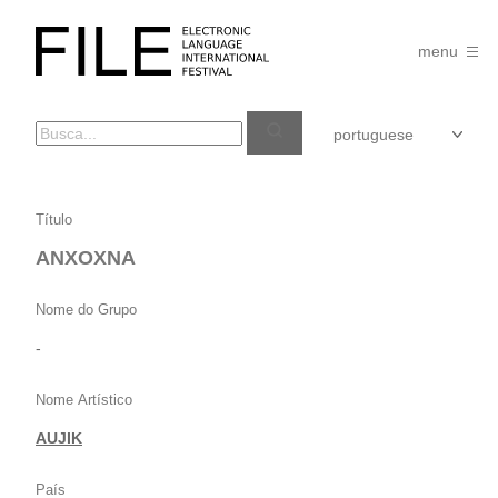
Pular
para
FILE
o
menu
FESTIVAL
conteúdo
ANXOXNA
Título
ANXOXNA
Nome do Grupo
-
Nome Artístico
AUJIK
País