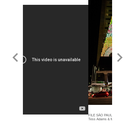
FILE SÃO PAULO 2018 - Big Yel
Tess Adams & Michael Lee - L