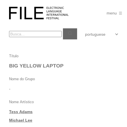
Pular
para
FILE
o
menu
FESTIVAL
conteúdo
BIG
Título
YELLOW
BIG YELLOW LAPTOP
LAPTOP
Nome do Grupo
-
Nome Artístico
Tess Adams
|
Michael Lee