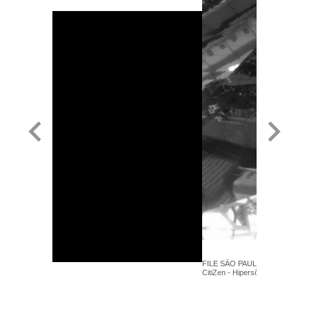
FILE SÃO PAULO 2017 - Marco
CitiZen - Hipersônica