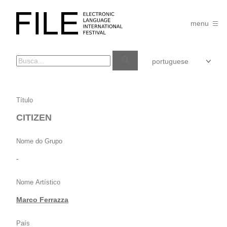
Pular
para
FILE
o
menu
FESTIVAL
conteúdo
CITIZEN
Título
CITIZEN
Nome do Grupo
-
Nome Artístico
Marco Ferrazza
País